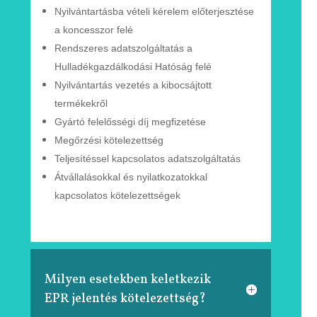
Nyilvántartásba vételi kérelem
előterjesztése
a
koncesszor
felé
Rendszeres adatszolgáltatás a
Hulladékgazdálkodási
Hatóság
felé
Nyilvántartás vezetés a kibocsájtott
termékekről
Gyártó felelősségi díj megfizetése
Megőrzési kötelezettség
Teljesítéssel kapcsolatos adatszolgáltatás
Átvállalásokkal és nyilatkozatokkal
kapcsolatos
kötelezettségek
Milyen esetekben keletkezik
EPR jelentés kötelezettség?