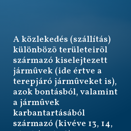
A közlekedés (szállítás)
különbözõ területeirõl
származó kiselejtezett
jármûvek (ide értve a
terepjáró jármûveket is),
azok bontásból, valamint
a jármûvek
karbantartásából
származó (kivéve 13, 14,