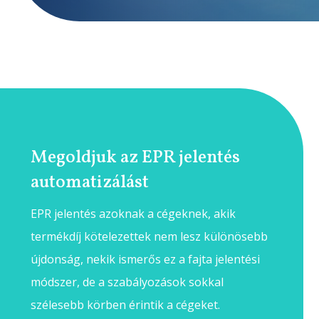
Megoldjuk az EPR jelentés
automatizálást
EPR jelentés azoknak a cégeknek, akik
termékdíj kötelezettek nem lesz különösebb
újdonság, nekik ismerős ez a fajta jelentési
módszer, de a szabályozások sokkal
szélesebb körben érintik a cégeket.