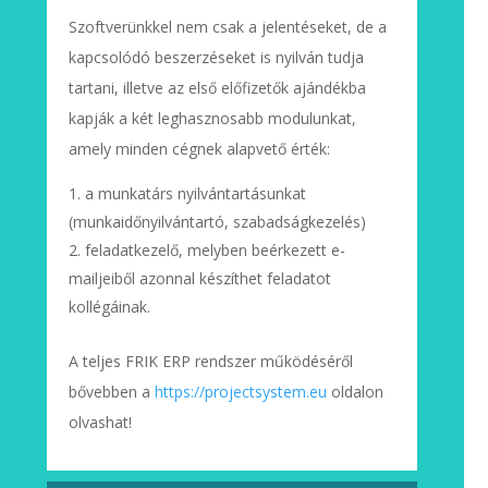
Szoftverünkkel nem csak a jelentéseket, de a
kapcsolódó beszerzéseket is nyilván tudja
tartani, illetve az első előfizetők ajándékba
kapják a két leghasznosabb modulunkat,
amely minden cégnek alapvető érték:
a munkatárs nyilvántartásunkat
(munkaidőnyilvántartó, szabadságkezelés)
feladatkezelő, melyben beérkezett e-
mailjeiből azonnal készíthet feladatot
kollégáinak.
A teljes FRIK ERP rendszer működéséről
bővebben a
https://projectsystem.eu
oldalon
olvashat!