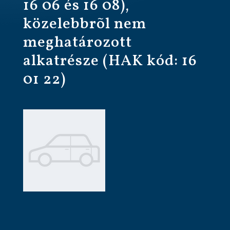
16 06 és 16 08),
közelebbrõl nem
meghatározott
alkatrésze (HAK kód: 16
01 22)