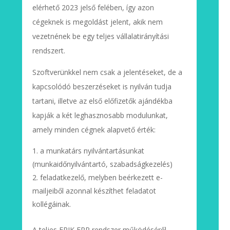
elérhető 2023 jelső felében, így azon
cégeknek is megoldást jelent, akik nem
vezetnének be egy teljes vállalatirányítási
rendszert.
Szoftverünkkel nem csak a jelentéseket, de a
kapcsolódó beszerzéseket is nyilván tudja
tartani, illetve az első előfizetők ajándékba
kapják a két leghasznosabb modulunkat,
amely minden cégnek alapvető érték:
a munkatárs nyilvántartásunkat
(munkaidőnyilvántartó, szabadságkezelés)
feladatkezelő, melyben beérkezett e-
mailjeiből azonnal készíthet feladatot
kollégáinak.
A teljes FRIK ERP rendszer működéséről