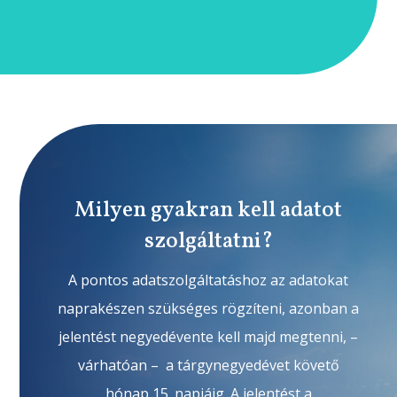
Milyen gyakran kell adatot
szolgáltatni?
A pontos adatszolgáltatáshoz az adatokat
naprakészen szükséges rögzíteni, azonban a
jelentést negyedévente kell majd megtenni, –
várhatóan – a tárgynegyedévet követő
hónap 15. napjáig. A jelentést a