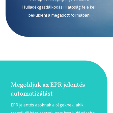
Hulladékgazdálkodási Hatóság felé kell
beküldeni a megadott formában.
Megoldjuk az EPR jelentés
automatizálást
EPR jelentés azoknak a cégeknek, akik
termékdíj kötelezettek nem lesz különösebb