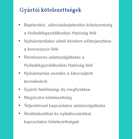
Gyártói kötelezettségek
Bejelentési, változásbejelentési
kötelezettség
a Hulladékgazdálkodási Hatóság felé
Nyilvántartásba vételi kérelem
előterjesztése
a
koncesszor
felé
Rendszeres adatszolgáltatás a
Hulladékgazdálkodási
Hatóság
felé
Nyilvántartás vezetés a kibocsájtott
termékekről
Gyártó felelősségi díj megfizetése
Megőrzési kötelezettség
Teljesítéssel kapcsolatos adatszolgáltatás
Átvállalásokkal és nyilatkozatokkal
kapcsolatos
kötelezettségek