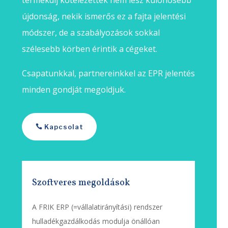
újdonság, nekik ismerős ez a fajta jelentési
módszer, de a szabályozások sokkal
szélesebb körben érintik a cégeket.
Csapatunkkal, partnereinkkel az EPR jelentés
minden gondját megoldjuk.
Kapcsolat
Szoftveres megoldások
A FRIK ERP (=vállalatirányítási) rendszer
hulladékgazdálkodás modulja önállóan