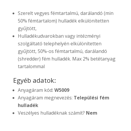
Szerelt vegyes fémtartalmú, darálandó (min
50% fémtartalom) hulladék elkülönítetten
gyűjtött,
Hulladékudvarokban vagy intézményi
szolgáltató telephelyén elkülönítetten
gyűjtött, 50%-os fémtartalmú, darálandó
(shredder) fém hulladék. Max 2% betétanyag
tartalommal
Egyéb adatok:
Anyagáram kód:
W5009
Anyagáram megnevezés:
Települési fém
hulladék
Veszélyes hulladéknak számít?
Nem