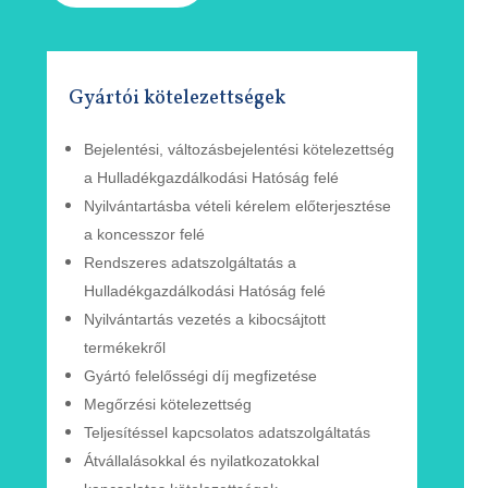
Gyártói kötelezettségek
Bejelentési, változásbejelentési
kötelezettség
a Hulladékgazdálkodási Hatóság felé
Nyilvántartásba vételi kérelem
előterjesztése
a
koncesszor
felé
Rendszeres adatszolgáltatás a
Hulladékgazdálkodási
Hatóság
felé
Nyilvántartás vezetés a kibocsájtott
termékekről
Gyártó felelősségi díj megfizetése
Megőrzési kötelezettség
Teljesítéssel kapcsolatos adatszolgáltatás
Átvállalásokkal és nyilatkozatokkal