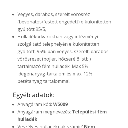
Vegyes, darabos, szerelt vörösréz
(bevonatos/festett engedett) elkülönítetten
gyűjtött 95/5,
Hulladékudvarokban vagy intézményi
szolgáltató telephelyén elkülönítetten
gyűjtött, 95%-ban vegyes, szerelt, darabos
vörösrezet (bojler, hőcserélő, stb.)
tartalmazó fém hulladék. Max 5%
idegenanyag-tartalom és max. 12%
betétanyag tartalommal.
Egyéb adatok:
Anyagáram kód:
W5009
Anyagáram megnevezés:
Települési fém
hulladék
Veszélyes hulladéknak számít?
Nem