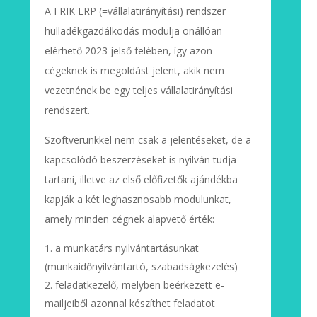
A FRIK ERP (=vállalatirányítási) rendszer
hulladékgazdálkodás modulja önállóan
elérhető 2023 jelső felében, így azon
cégeknek is megoldást jelent, akik nem
vezetnének be egy teljes vállalatirányítási
rendszert.
Szoftverünkkel nem csak a jelentéseket, de a
kapcsolódó beszerzéseket is nyilván tudja
tartani, illetve az első előfizetők ajándékba
kapják a két leghasznosabb modulunkat,
amely minden cégnek alapvető érték:
a munkatárs nyilvántartásunkat
(munkaidőnyilvántartó, szabadságkezelés)
feladatkezelő, melyben beérkezett e-
mailjeiből azonnal készíthet feladatot