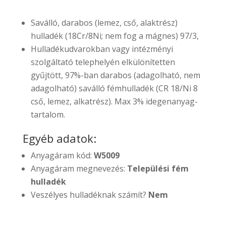
Saválló, darabos (lemez, cső, alaktrész)
hulladék (18Cr/8Ni; nem fog a mágnes) 97/3,
Hulladékudvarokban vagy intézményi
szolgáltató telephelyén elkülönítetten
gyűjtött, 97%-ban darabos (adagolható, nem
adagolható) saválló fémhulladék (CR 18/Ni 8
cső, lemez, alkatrész). Max 3% idegenanyag-
tartalom.
Egyéb adatok:
Anyagáram kód:
W5009
Anyagáram megnevezés:
Települési fém
hulladék
Veszélyes hulladéknak számít?
Nem