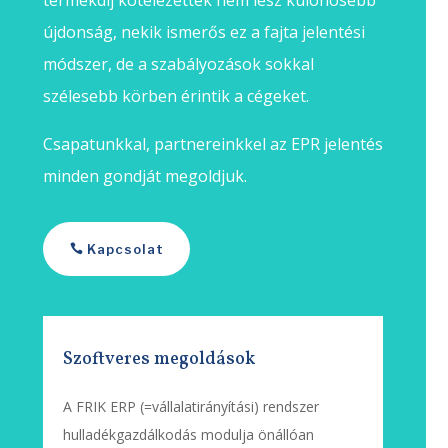
újdonság, nekik ismerős ez a fajta jelentési
módszer, de a szabályozások sokkal
szélesebb körben érintik a cégeket.
Csapatunkkal, partnereinkkel az EPR jelentés
minden gondját megoldjuk.
Kapcsolat
Szoftveres megoldások
A FRIK ERP (=vállalatirányítási) rendszer
hulladékgazdálkodás modulja önállóan