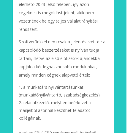
elérhető 2023 jelső felében, így azon
cégeknek is megoldást jelent, akik nem
vezetnének be egy teljes vállalatirányítási
rendszert.
Szoftverünkkel nem csak a jelentéseket, de a
kapcsolódó beszerzéseket is nyilván tudja
tartani, illetve az első előfizetők ajándékba
kapják a két leghasznosabb modulunkat,
amely minden cégnek alapvető érték:
a munkatárs nyilvántartásunkat
(munkaidőnyilvántartó, szabadságkezelés)
feladatkezelő, melyben beérkezett e-
mailjeiből azonnal készíthet feladatot
kollégáinak.
A teljes FRIK ERP rendszer működéséről