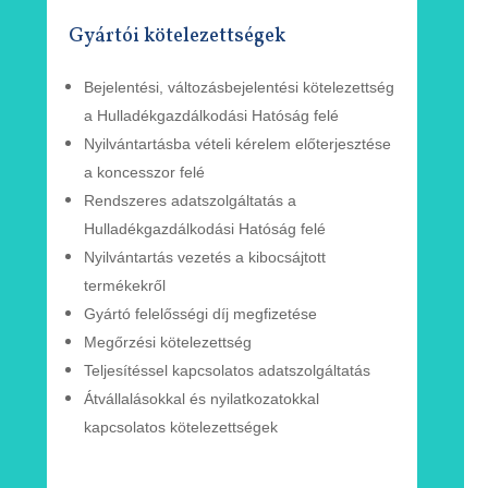
Gyártói kötelezettségek
Bejelentési, változásbejelentési
kötelezettség
a Hulladékgazdálkodási Hatóság felé
Nyilvántartásba vételi kérelem
előterjesztése
a
koncesszor
felé
Rendszeres adatszolgáltatás a
Hulladékgazdálkodási
Hatóság
felé
Nyilvántartás vezetés a kibocsájtott
termékekről
Gyártó felelősségi díj megfizetése
Megőrzési kötelezettség
Teljesítéssel kapcsolatos adatszolgáltatás
Átvállalásokkal és nyilatkozatokkal
kapcsolatos
kötelezettségek