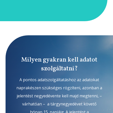
Milyen gyakran kell adatot
szolgáltatni?
A pontos adatszolgáltatáshoz az adatokat
naprakészen szükséges rögzíteni, azonban a
jelentést negyedévente kell majd megtenni, –
várhatóan – a tárgynegyedévet követő
hónap 15. napjáig. A jelentést a