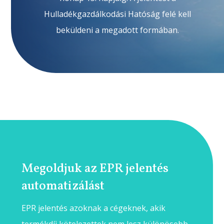
Hulladékgazdálkodási Hatóság felé kell
beküldeni a megadott formában.
Megoldjuk az EPR jelentés
automatizálást
EPR jelentés azoknak a cégeknek, akik
termékdíj kötelezettek nem lesz különösebb