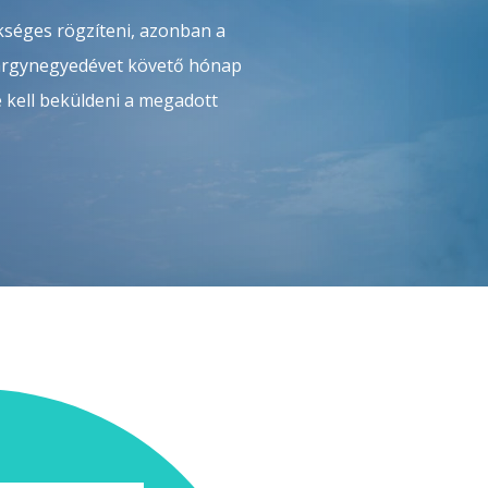
kséges rögzíteni, azonban a
tárgynegyedévet követő hónap
é kell beküldeni a megadott