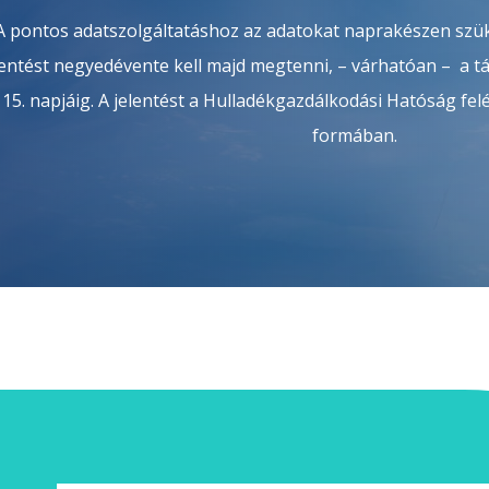
A pontos adatszolgáltatáshoz az adatokat naprakészen szü
lentést negyedévente kell majd megtenni, – várhatóan – a 
15. napjáig. A jelentést a Hulladékgazdálkodási Hatóság fel
formában.