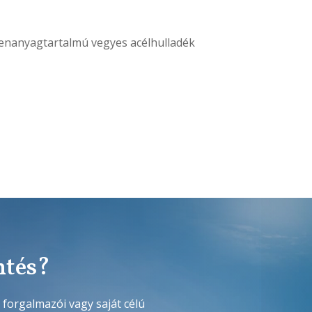
genanyagtartalmú vegyes acélhulladék
ntés?
 forgalmazói vagy saját célú