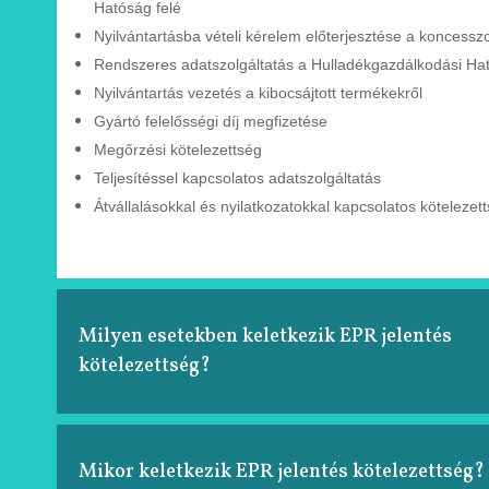
Hatóság felé
Nyilvántartásba vételi kérelem
előterjesztése a
koncessz
Rendszeres adatszolgáltatás a
Hulladékgazdálkodási
Ha
Nyilvántartás vezetés a kibocsájtott
termékekről
Gyártó felelősségi díj megfizetése
Megőrzési kötelezettség
Teljesítéssel kapcsolatos adatszolgáltatás
Átvállalásokkal és nyilatkozatokkal kapcsolatos
kötelezet
Milyen esetekben keletkezik EPR jelentés
kötelezettség?
Mikor keletkezik EPR jelentés kötelezettség?