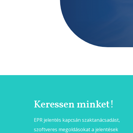
Keressen minket!
EPR jelentés kapcsán szaktanácsadást,
szoftveres megoldásokat a jelentések