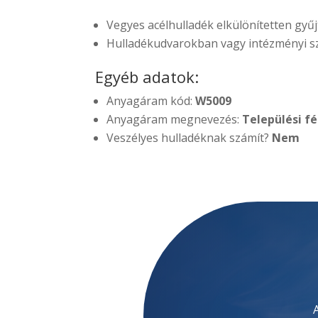
Vegyes acélhulladék elkülönítetten gyűj
Hulladékudvarokban vagy intézményi sz
Egyéb adatok:
Anyagáram kód:
W5009
Anyagáram megnevezés:
Települési f
Veszélyes hulladéknak számít?
Nem