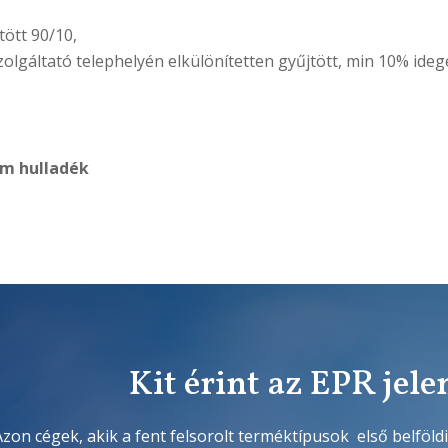
tött 90/10,
olgáltató telephelyén elkülönítetten gyűjtött, min 10% ide
ém hulladék
Kit érint az EPR jele
Azon cégek, akik a fent felsorolt terméktípusok első belföldi