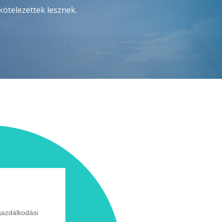
 kötelezettek lesznek.
gazdálkodási