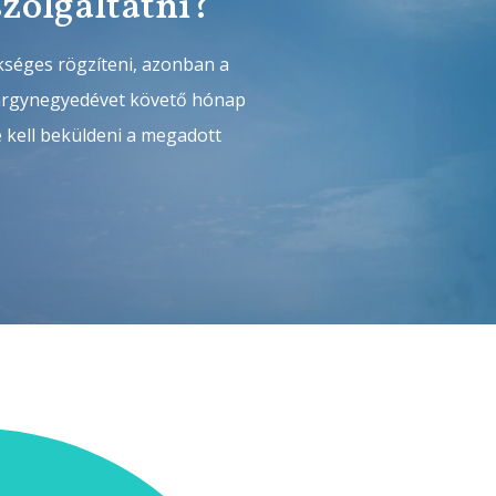
szolgáltatni?
kséges rögzíteni, azonban a
tárgynegyedévet követő hónap
é kell beküldeni a megadott