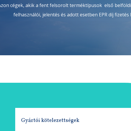
Azon cégek, akik a fent felsorolt terméktípusok első belföldi
felhasználói, jelentés és adott esetben EPR díj fizetés
Gyártói kötelezettségek