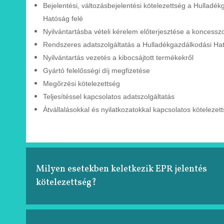
Bejelentési, változásbejelentési
kötelezettség a Hulladék
Hatóság felé
Nyilvántartásba vételi kérelem
előterjesztése a
koncessz
Rendszeres adatszolgáltatás a
Hulladékgazdálkodási
Ha
Nyilvántartás vezetés a kibocsájtott
termékekről
Gyártó felelősségi díj megfizetése
Megőrzési kötelezettség
Teljesítéssel kapcsolatos adatszolgáltatás
Átvállalásokkal és nyilatkozatokkal kapcsolatos
kötelezet
Milyen esetekben keletkezik EPR jelentés
kötelezettség?