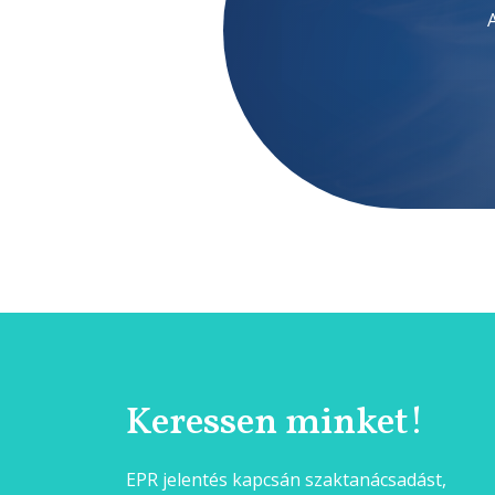
Keressen minket!
EPR jelentés kapcsán szaktanácsadást,