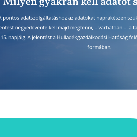
Milyen gyakran kell adatot 
A pontos adatszolgáltatáshoz az adatokat naprakészen szü
lentést negyedévente kell majd megtenni, – várhatóan – a 
15. napjáig. A jelentést a Hulladékgazdálkodási Hatóság fel
formában.