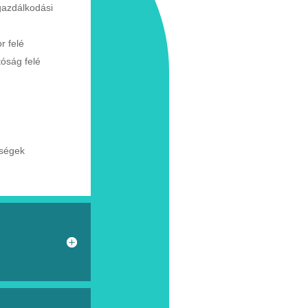
gazdálkodási
or
felé
tóság
felé
tségek