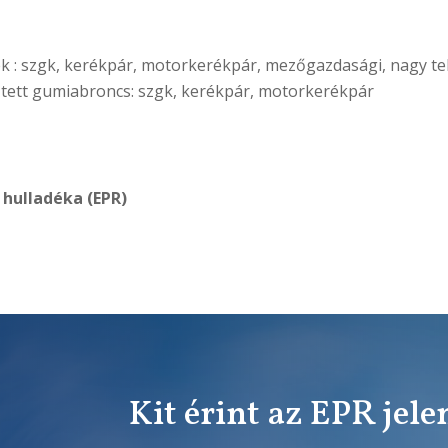
k : szgk, kerékpár, motorkerékpár, mezőgazdasági, nagy te
tett gumiabroncs: szgk, kerékpár, motorkerékpár
hulladéka (EPR)
Kit érint az EPR jele