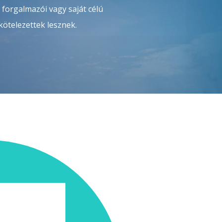
 forgalmazói vagy saját célú
 kötelezettek lesznek.