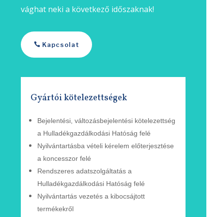
vághat neki a következő időszaknak!
Kapcsolat
Gyártói kötelezettségek
Bejelentési, változásbejelentési
kötelezettség
a Hulladékgazdálkodási Hatóság felé
Nyilvántartásba vételi kérelem
előterjesztése
a
koncesszor
felé
Rendszeres adatszolgáltatás a
Hulladékgazdálkodási
Hatóság
felé
Nyilvántartás vezetés a kibocsájtott
termékekről