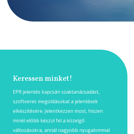
Keressen minket!
EPR jelentés kapcsán szaktanácsadást,
szoftveres megoldásokat a jelentések
elkészítésére. Jelentkezzen most, hiszen
minél előbb készül fel a közelgő
változásokra, annál nagyobb nyugalommal