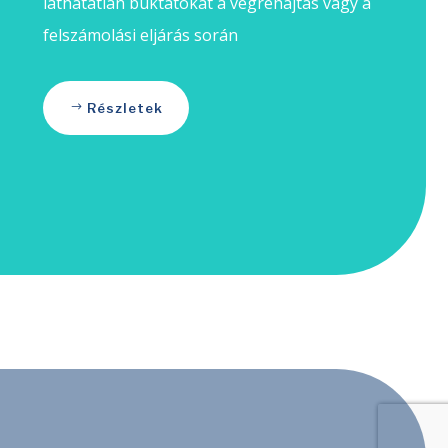
láthatatlan buktatókat a végrehajtás vagy a
felszámolási eljárás során
Részletek