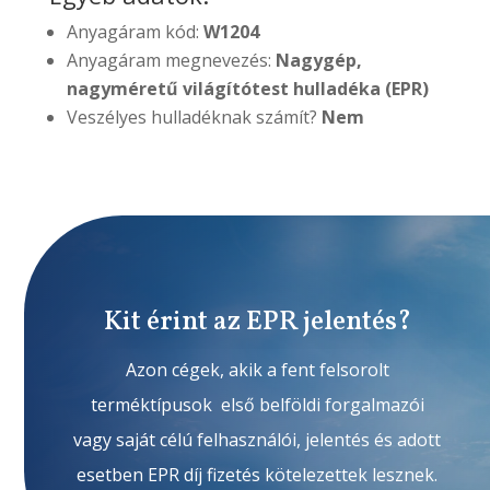
Anyagáram kód:
W1204
Anyagáram megnevezés:
Nagygép,
nagyméretű világítótest hulladéka (EPR)
Veszélyes hulladéknak számít?
Nem
Kit érint az EPR jelentés?
Azon cégek, akik a fent felsorolt
terméktípusok első belföldi forgalmazói
vagy saját célú felhasználói, jelentés és adott
esetben EPR díj fizetés kötelezettek lesznek.