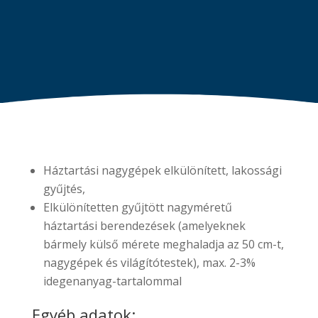
Háztartási nagygépek elkülönített, lakossági
gyűjtés,
Elkülönítetten gyűjtött nagyméretű
háztartási berendezések (amelyeknek
bármely külső mérete meghaladja az 50 cm-t,
nagygépek és világítótestek), max. 2-3%
idegenanyag-tartalommal
Egyéb adatok: