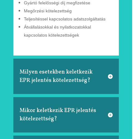
Gyártó felelősségi díj megfizetése
Megőrzési kötelezettség
Teljesítéssel kapcsolatos adatszolgáltatás
Átvállalásokkal és nyilatkozatokkal
kapcsolatos
kötelezettségek
Milyen esetekben keletkezik
EPR jelentés kötelezettség?
Mikor keletkezik EPR jelentés
kötelezettség?