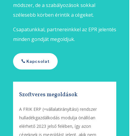
módszer, de a szabályozások sokkal
szélesebb körben érintik a cégeket.
Csapatunkkal, partnereinkkel az EPR jelentés
minden gondját megoldjuk.
Kapcsolat
Szoftveres megoldások
A FRIK ERP (=vállalatirányítási) rendszer
hulladékgazdálkodás modulja önállóan
elérhető 2023 jelső felében, így azon
cégeknek is megoldást jelent, akik nem