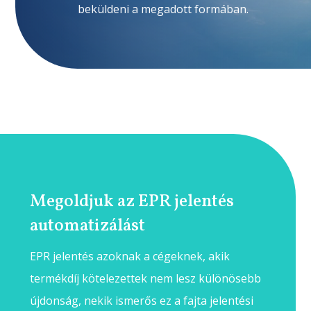
beküldeni a megadott formában.
Megoldjuk az EPR jelentés
automatizálást
EPR jelentés azoknak a cégeknek, akik
termékdíj kötelezettek nem lesz különösebb
újdonság, nekik ismerős ez a fajta jelentési