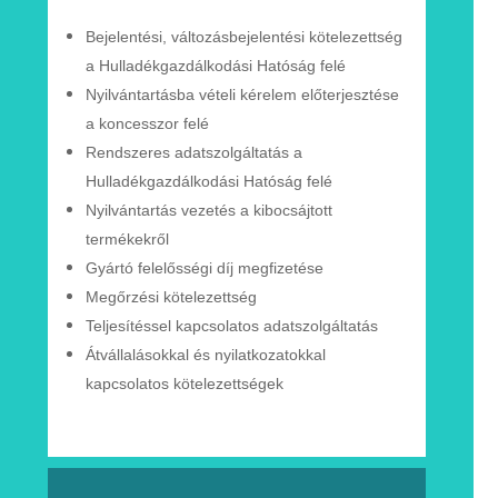
Bejelentési, változásbejelentési
kötelezettség
a Hulladékgazdálkodási Hatóság felé
Nyilvántartásba vételi kérelem
előterjesztése
a
koncesszor
felé
Rendszeres adatszolgáltatás a
Hulladékgazdálkodási
Hatóság
felé
Nyilvántartás vezetés a kibocsájtott
termékekről
Gyártó felelősségi díj megfizetése
Megőrzési kötelezettség
Teljesítéssel kapcsolatos adatszolgáltatás
Átvállalásokkal és nyilatkozatokkal
kapcsolatos
kötelezettségek