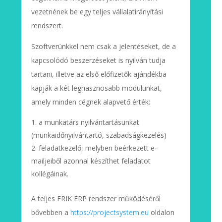
vezetnének be egy teljes vállalatirányítási
rendszert.
Szoftverünkkel nem csak a jelentéseket, de a
kapcsolódó beszerzéseket is nyilván tudja
tartani, illetve az első előfizetők ajándékba
kapják a két leghasznosabb modulunkat,
amely minden cégnek alapvető érték:
a munkatárs nyilvántartásunkat
(munkaidőnyilvántartó, szabadságkezelés)
feladatkezelő, melyben beérkezett e-
mailjeiből azonnal készíthet feladatot
kollégáinak.
A teljes FRIK ERP rendszer működéséről
bővebben a
https://projectsystem.eu
oldalon