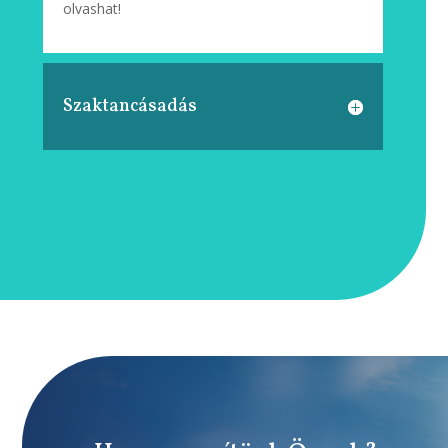
olvashat!
Szaktancásadás