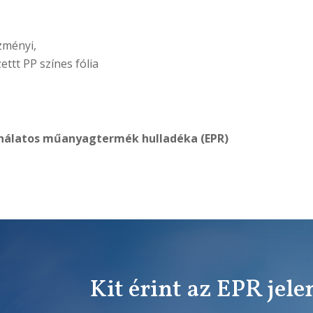
ézményi,
ttt PP színes fólia
nálatos műanyagtermék hulladéka (EPR)
Kit érint az EPR jele