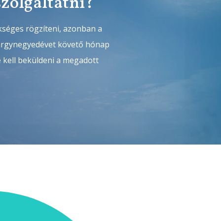
szolgáltatni?
kséges rögzíteni, azonban a
tárgynegyedévet követő hónap
é kell beküldeni a megadott