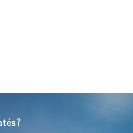
ntés?