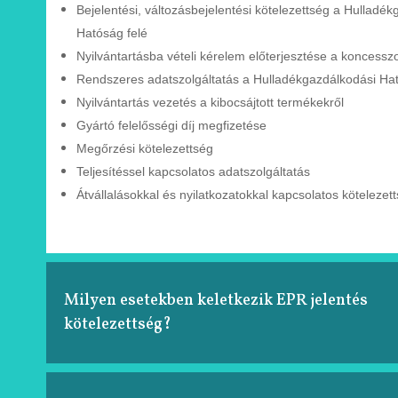
Bejelentési, változásbejelentési
kötelezettség a Hulladék
Hatóság felé
Nyilvántartásba vételi kérelem
előterjesztése a
koncessz
Rendszeres adatszolgáltatás a
Hulladékgazdálkodási
Ha
Nyilvántartás vezetés a kibocsájtott
termékekről
Gyártó felelősségi díj megfizetése
Megőrzési kötelezettség
Teljesítéssel kapcsolatos adatszolgáltatás
Átvállalásokkal és nyilatkozatokkal kapcsolatos
kötelezet
Milyen esetekben keletkezik EPR jelentés
kötelezettség?