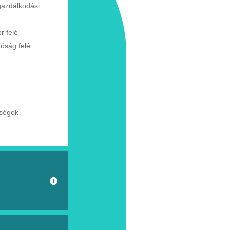
gazdálkodási
or
felé
tóság
felé
tségek