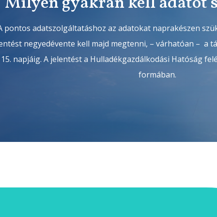
Milyen gyakran kell adatot 
A pontos adatszolgáltatáshoz az adatokat naprakészen szü
lentést negyedévente kell majd megtenni, – várhatóan – a 
15. napjáig. A jelentést a Hulladékgazdálkodási Hatóság fel
formában.