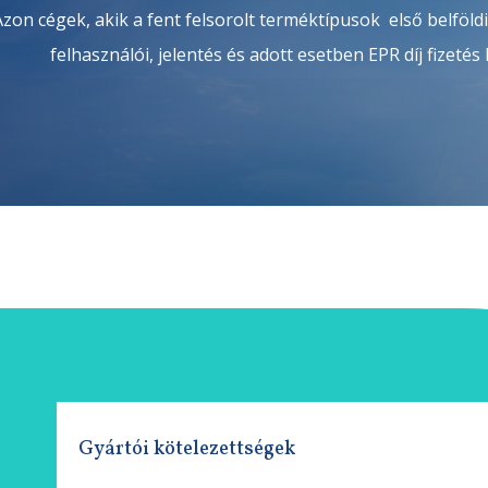
Azon cégek, akik a fent felsorolt terméktípusok első belföldi
felhasználói, jelentés és adott esetben EPR díj fizetés
Gyártói kötelezettségek