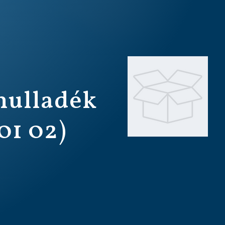
hulladék
01 02)