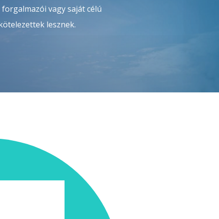
 forgalmazói vagy saját célú
 kötelezettek lesznek.