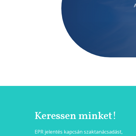
Keressen minket!
EPR jelentés kapcsán szaktanácsadást,