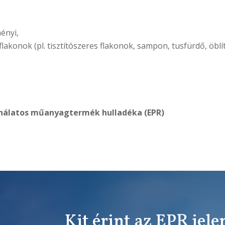
ényi,
flakonok (pl. tisztítószeres flakonok, sampon, tusfürdő, öbl
nálatos műanyagtermék hulladéka (EPR)
Kit érint az EPR jele