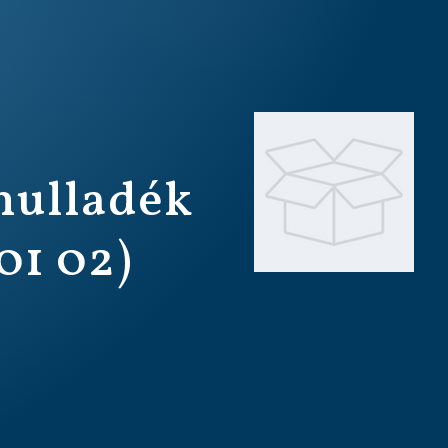
hulladék
01 02)