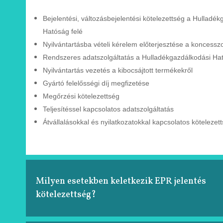
Bejelentési, változásbejelentési
kötelezettség a Hulladék
Hatóság felé
Nyilvántartásba vételi kérelem
előterjesztése a
koncessz
Rendszeres adatszolgáltatás a
Hulladékgazdálkodási
Ha
Nyilvántartás vezetés a kibocsájtott
termékekről
Gyártó felelősségi díj megfizetése
Megőrzési kötelezettség
Teljesítéssel kapcsolatos adatszolgáltatás
Átvállalásokkal és nyilatkozatokkal kapcsolatos
kötelezet
Milyen esetekben keletkezik EPR jelentés
kötelezettség?