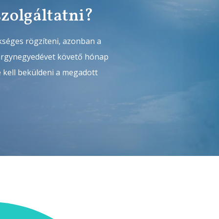
szolgáltatni?
kséges rögzíteni, azonban a
tárgynegyedévet követő hónap
é kell beküldeni a megadott