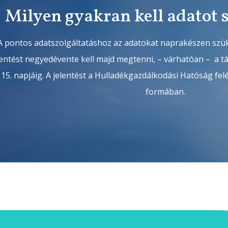
Milyen gyakran kell adatot 
A pontos adatszolgáltatáshoz az adatokat naprakészen szü
lentést negyedévente kell majd megtenni, – várhatóan – a 
15. napjáig. A jelentést a Hulladékgazdálkodási Hatóság fel
formában.