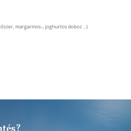
ítőszer, margarinos-, joghurtos doboz …)
ntés?