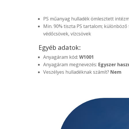
PS műanyag hulladék ömlesztett intézm
Min. 90% tiszta PS tartalom; különböző 
védőcsövek, vízcsövek
Egyéb adatok:
Anyagáram kód:
W1001
Anyagáram megnevezés:
Egyszer hasz
Veszélyes hulladéknak számít?
Nem