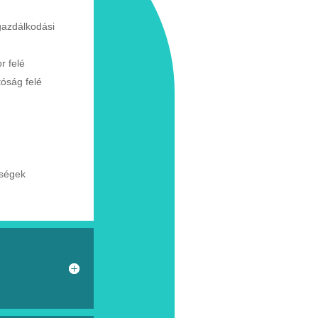
gazdálkodási
or
felé
tóság
felé
tségek