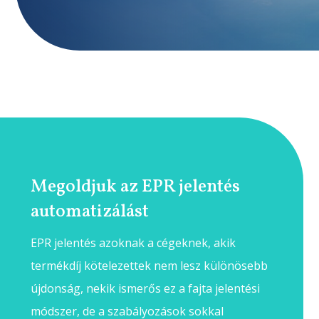
Megoldjuk az EPR jelentés
automatizálást
EPR jelentés azoknak a cégeknek, akik
termékdíj kötelezettek nem lesz különösebb
újdonság, nekik ismerős ez a fajta jelentési
módszer, de a szabályozások sokkal