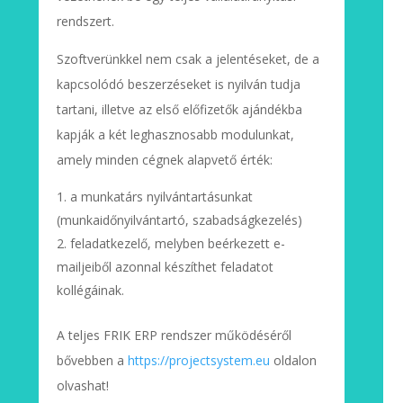
rendszert.
Szoftverünkkel nem csak a jelentéseket, de a
kapcsolódó beszerzéseket is nyilván tudja
tartani, illetve az első előfizetők ajándékba
kapják a két leghasznosabb modulunkat,
amely minden cégnek alapvető érték:
a munkatárs nyilvántartásunkat
(munkaidőnyilvántartó, szabadságkezelés)
feladatkezelő, melyben beérkezett e-
mailjeiből azonnal készíthet feladatot
kollégáinak.
A teljes FRIK ERP rendszer működéséről
bővebben a
https://projectsystem.eu
oldalon
olvashat!