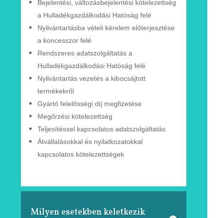
Bejelentési, változásbejelentési
kötelezettség
a Hulladékgazdálkodási Hatóság felé
Nyilvántartásba vételi kérelem
előterjesztése
a
koncesszor
felé
Rendszeres adatszolgáltatás a
Hulladékgazdálkodási
Hatóság
felé
Nyilvántartás vezetés a kibocsájtott
termékekről
Gyártó felelősségi díj megfizetése
Megőrzési kötelezettség
Teljesítéssel kapcsolatos adatszolgáltatás
Átvállalásokkal és nyilatkozatokkal
kapcsolatos
kötelezettségek
Milyen esetekben keletkezik