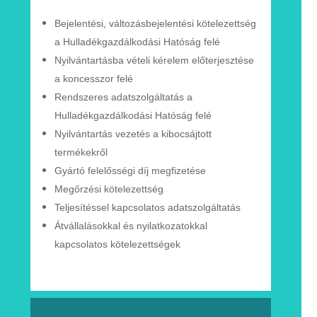
Bejelentési, változásbejelentési
kötelezettség
a Hulladékgazdálkodási Hatóság felé
Nyilvántartásba vételi kérelem
előterjesztése
a
koncesszor
felé
Rendszeres adatszolgáltatás a
Hulladékgazdálkodási
Hatóság
felé
Nyilvántartás vezetés a kibocsájtott
termékekről
Gyártó felelősségi díj megfizetése
Megőrzési kötelezettség
Teljesítéssel kapcsolatos adatszolgáltatás
Átvállalásokkal és nyilatkozatokkal
kapcsolatos
kötelezettségek