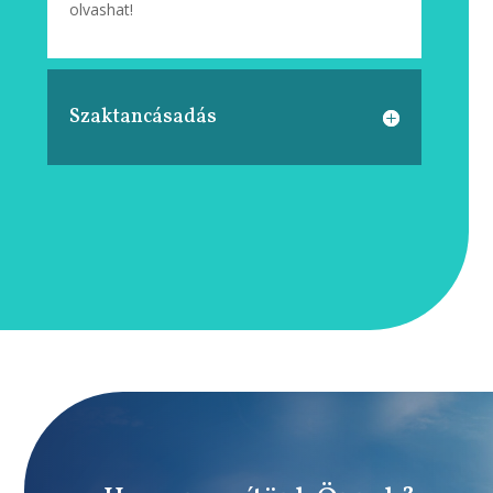
olvashat!
Szaktancásadás