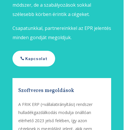
módszer, de a szabályozások sokkal
szélesebb körben érintik a cégeket.
Csapatunkkal, partnereinkkel az EPR jelentés
minden gondját megoldjuk.
Kapcsolat
Szoftveres megoldások
A FRIK ERP (=vállalatirányítási) rendszer
hulladékgazdálkodás modulja önállóan
elérhető 2023 jelső felében, így azon
cégeknek is megoldást jelent, akik nem