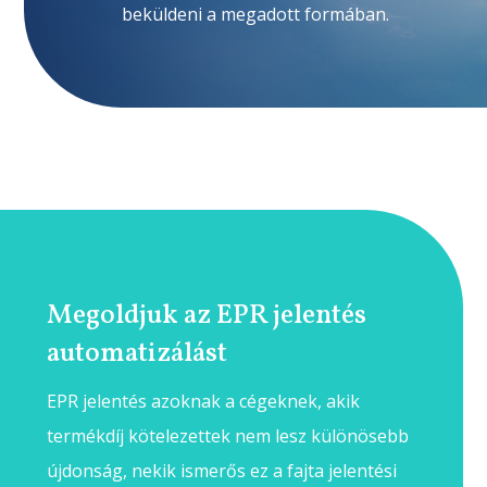
beküldeni a megadott formában.
Megoldjuk az EPR jelentés
automatizálást
EPR jelentés azoknak a cégeknek, akik
termékdíj kötelezettek nem lesz különösebb
újdonság, nekik ismerős ez a fajta jelentési