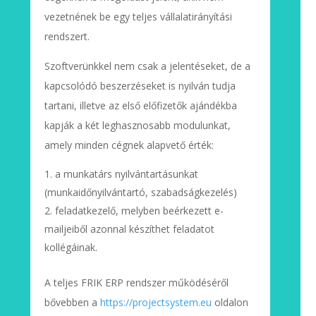
vezetnének be egy teljes vállalatirányítási
rendszert.
Szoftverünkkel nem csak a jelentéseket, de a
kapcsolódó beszerzéseket is nyilván tudja
tartani, illetve az első előfizetők ajándékba
kapják a két leghasznosabb modulunkat,
amely minden cégnek alapvető érték:
a munkatárs nyilvántartásunkat
(munkaidőnyilvántartó, szabadságkezelés)
feladatkezelő, melyben beérkezett e-
mailjeiből azonnal készíthet feladatot
kollégáinak.
A teljes FRIK ERP rendszer működéséről
bővebben a
https://projectsystem.eu
oldalon