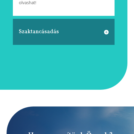
olvashat!
Szaktancásadás