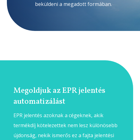
beküldeni a megadott formában.
Megoldjuk az EPR jelentés
automatizálást
EPR jelentés azoknak a cégeknek, akik
termékdíj kötelezettek nem lesz különösebb
újdonság, nekik ismerős ez a fajta jelentési