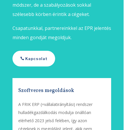
módszer, de a szabályozások sokkal
szélesebb körben érintik a cégeket.
Csapatunkkal, partnereinkkel az EPR jelentés
minden gondját megoldjuk.
Kapcsolat
Szoftveres megoldások
A FRIK ERP (=vállalatirányítási) rendszer
hulladékgazdálkodás modulja önállóan
elérhető 2023 jelső felében, így azon
cégeknek is megoldást jelent, akik nem