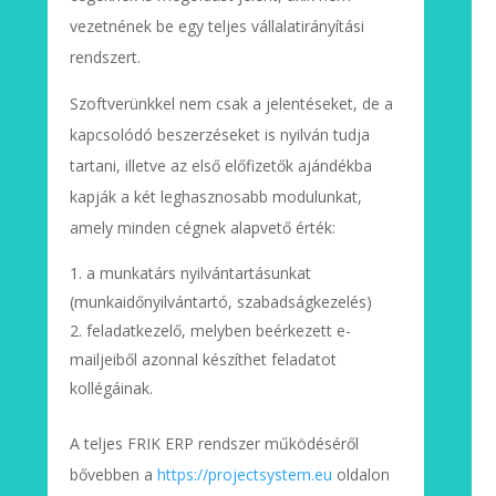
vezetnének be egy teljes vállalatirányítási
rendszert.
Szoftverünkkel nem csak a jelentéseket, de a
kapcsolódó beszerzéseket is nyilván tudja
tartani, illetve az első előfizetők ajándékba
kapják a két leghasznosabb modulunkat,
amely minden cégnek alapvető érték:
a munkatárs nyilvántartásunkat
(munkaidőnyilvántartó, szabadságkezelés)
feladatkezelő, melyben beérkezett e-
mailjeiből azonnal készíthet feladatot
kollégáinak.
A teljes FRIK ERP rendszer működéséről
bővebben a
https://projectsystem.eu
oldalon