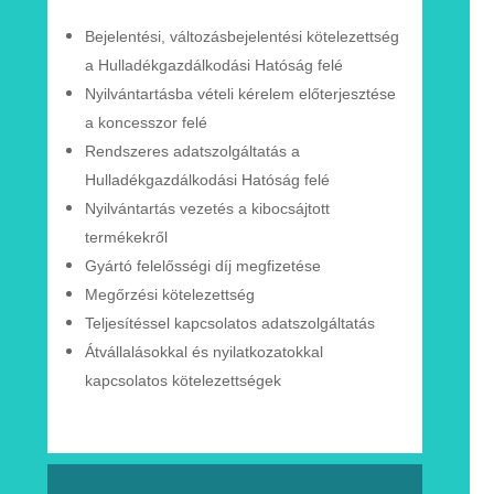
Bejelentési, változásbejelentési
kötelezettség
a Hulladékgazdálkodási Hatóság felé
Nyilvántartásba vételi kérelem
előterjesztése
a
koncesszor
felé
Rendszeres adatszolgáltatás a
Hulladékgazdálkodási
Hatóság
felé
Nyilvántartás vezetés a kibocsájtott
termékekről
Gyártó felelősségi díj megfizetése
Megőrzési kötelezettség
Teljesítéssel kapcsolatos adatszolgáltatás
Átvállalásokkal és nyilatkozatokkal
kapcsolatos
kötelezettségek