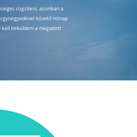
kséges rögzíteni, azonban a
tárgynegyedévet követő hónap
é kell beküldeni a megadott