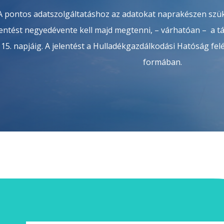
A pontos adatszolgáltatáshoz az adatokat naprakészen szü
lentést negyedévente kell majd megtenni, – várhatóan – a 
15. napjáig. A jelentést a Hulladékgazdálkodási Hatóság fel
formában.