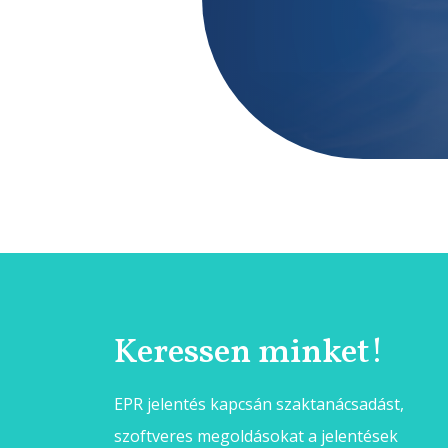
Keressen minket!
EPR jelentés kapcsán szaktanácsadást,
szoftveres megoldásokat a jelentések