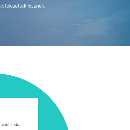
 kötelezettek lesznek.
gazdálkodási