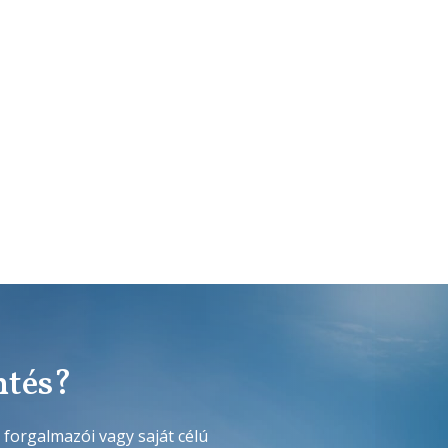
ntés?
 forgalmazói vagy saját célú