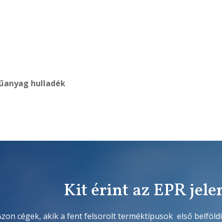
űanyag hulladék
Kit érint az EPR jele
Azon cégek, akik a fent felsorolt terméktípusok első belföldi