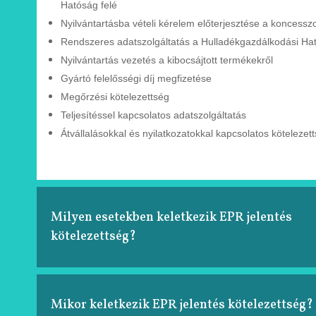
Hatóság felé
Nyilvántartásba vételi kérelem
előterjesztése a
koncessz
Rendszeres adatszolgáltatás a
Hulladékgazdálkodási
Ha
Nyilvántartás vezetés a kibocsájtott
termékekről
Gyártó felelősségi díj megfizetése
Megőrzési kötelezettség
Teljesítéssel kapcsolatos adatszolgáltatás
Átvállalásokkal és nyilatkozatokkal kapcsolatos
kötelezet
Milyen esetekben keletkezik EPR jelentés
kötelezettség?
Mikor keletkezik EPR jelentés kötelezettség?