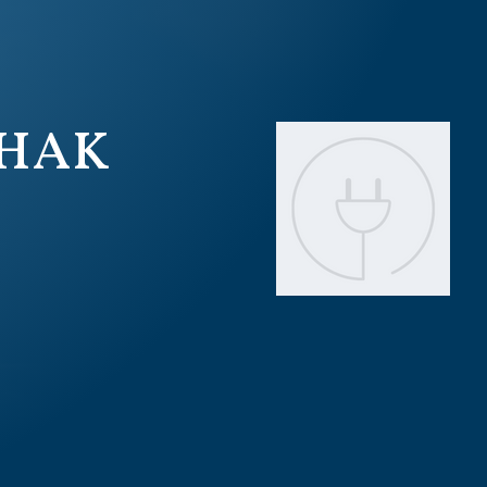
(HAK
)