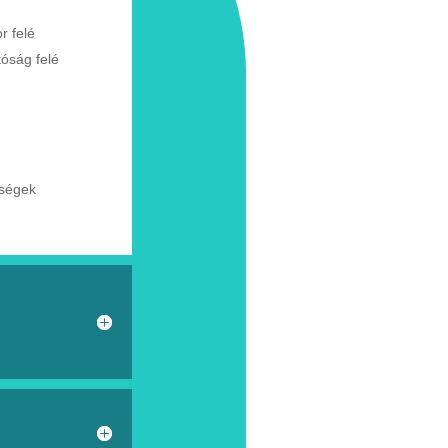
or
felé
tóság
felé
tségek