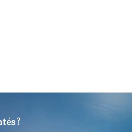
ntés?