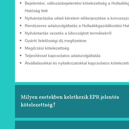
Bejelentési, változásbejelentési
kötelezettség a Hulladék
Hatóság felé
Nyilvántartásba vételi kérelem
előterjesztése a
koncessz
Rendszeres adatszolgáltatás a
Hulladékgazdálkodási
Ha
Nyilvántartás vezetés a kibocsájtott
termékekről
Gyártó felelősségi díj megfizetése
Megőrzési kötelezettség
Teljesítéssel kapcsolatos adatszolgáltatás
Átvállalásokkal és nyilatkozatokkal kapcsolatos
kötelezet
Milyen esetekben keletkezik EPR jelentés
kötelezettség?