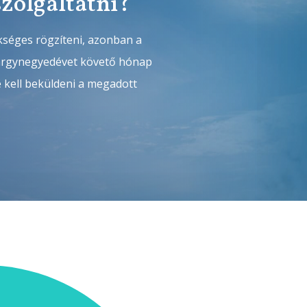
szolgáltatni?
kséges rögzíteni, azonban a
tárgynegyedévet követő hónap
é kell beküldeni a megadott