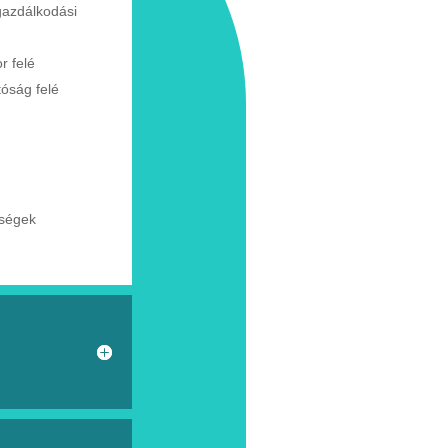
gazdálkodási
or
felé
tóság
felé
tségek