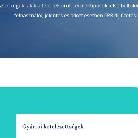
Azon cégek, akik a fent felsorolt terméktípusok első belföldi
felhasználói, jelentés és adott esetben EPR díj fizetés
Gyártói kötelezettségek