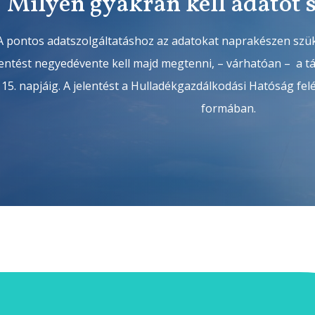
Milyen gyakran kell adatot 
A pontos adatszolgáltatáshoz az adatokat naprakészen szü
lentést negyedévente kell majd megtenni, – várhatóan – a 
15. napjáig. A jelentést a Hulladékgazdálkodási Hatóság fel
formában.