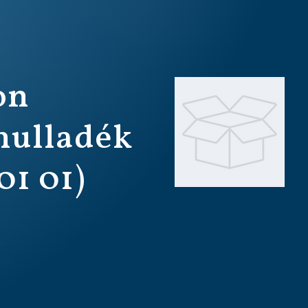
on
hulladék
01 01)