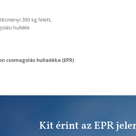
tézményi 300 kg felett,
olási hulldék
ton csomagolás hulladéka (EPR)
Kit érint az EPR jele