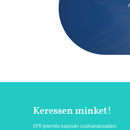
Keressen minket!
EPR jelentés kapcsán szaktanácsadást,