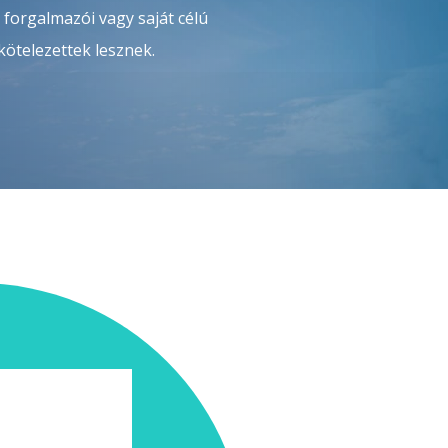
 forgalmazói vagy saját célú
 kötelezettek lesznek.