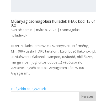
Műanyag csomagolási hulladék (HAK kód: 15 01
02)
Szerző:
admin
|
márc 8, 2023
|
Csomagolási
hulladékok
HDPE hulladék ömlesztett szennyezett intézményi,
Min. 90% tiszta HDPE tartalom; különböző flakonok (pl.
tisztítószeres flakonok, sampon, tusfürdő, öblítőszer,
margarinos-, joghurtos doboz …) védőcsövek,
vízcsövek Egyéb adatok: Anyagáram kód: W1001
Anyagáram...
« Régebbi bejegyzések
Keresés