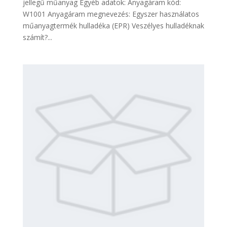
jellegű műanyag Egyéb adatok: Anyagáram kód:
W1001 Anyagáram megnevezés: Egyszer használatos
műanyagtermék hulladéka (EPR) Veszélyes hulladéknak
számít?...