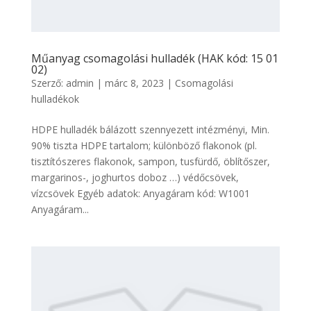
Műanyag csomagolási hulladék (HAK kód: 15 01
02)
Szerző:
admin
|
márc 8, 2023
|
Csomagolási
hulladékok
HDPE hulladék bálázott szennyezett intézményi, Min.
90% tiszta HDPE tartalom; különböző flakonok (pl.
tisztítószeres flakonok, sampon, tusfürdő, öblítőszer,
margarinos-, joghurtos doboz …) védőcsövek,
vízcsövek Egyéb adatok: Anyagáram kód: W1001
Anyagáram...