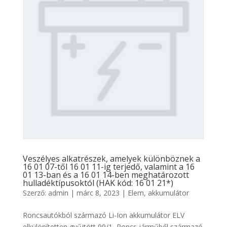
Veszélyes alkatrészek, amelyek különböznek a
16 01 07-től 16 01 11-ig terjedő, valamint a 16
01 13-ban és a 16 01 14-ben meghatározott
hulladéktípusoktól (HAK kód: 16 01 21*)
Szerző:
admin
|
márc 8, 2023
|
Elem, akkumulátor
Roncsautókból származó Li-Ion akkumulátor ELV
elkülönítetten gyűjtött 99/1, Roncs járműből származó