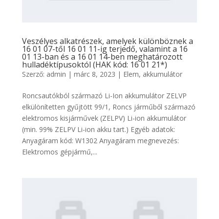
Veszélyes alkatrészek, amelyek különböznek a
16 01 07-től 16 01 11-ig terjedő, valamint a 16
01 13-ban és a 16 01 14-ben meghatározott
hulladéktípusoktól (HAK kód: 16 01 21*)
Szerző:
admin
|
márc 8, 2023
|
Elem, akkumulátor
Roncsautókból származó Li-Ion akkumulátor ZELVP
elkülönítetten gyűjtött 99/1, Roncs járműből származó
elektromos kisjárművek (ZELPV) Li-ion akkumulátor
(min. 99% ZELPV Li-ion akku tart.) Egyéb adatok:
Anyagáram kód: W1302 Anyagáram megnevezés:
Elektromos gépjármű,...