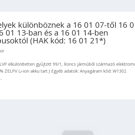
elyek különböznek a 16 01 07-től 16 
16 01 13-ban és a 16 01 14-ben
usoktól (HAK kód: 16 01 21*)
tor
VP elkülönítetten gyűjtött 99/1, Roncs járműből származó elektrom
9% ZELPV Li-ion akku tart.) Egyéb adatok: Anyagáram kód: W1302
..