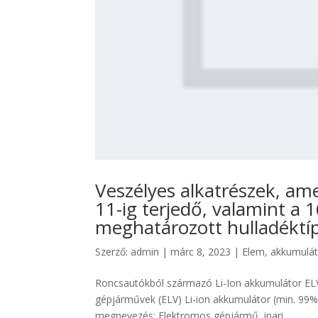
Veszélyes alkatrészek, am
11-ig terjedő, valamint a 
meghatározott hulladéktíp
Szerző:
admin
|
márc 8, 2023
|
Elem, akkumulá
Roncsautókból származó Li-Ion akkumulátor ELV
gépjárművek (ELV) Li-ion akkumulátor (min. 99
megnevezés: Elektromos gépjármű, ipari...