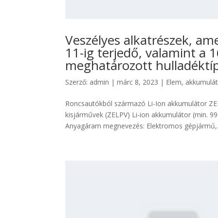
Veszélyes alkatrészek, am
11-ig terjedő, valamint a 
meghatározott hulladéktíp
Szerző:
admin
|
márc 8, 2023
|
Elem, akkumulá
Roncsautókból származó Li-Ion akkumulátor ZEL
kisjárművek (ZELPV) Li-ion akkumulátor (min. 9
Anyagáram megnevezés: Elektromos gépjármű,.