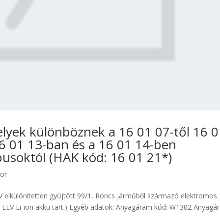
elyek különböznek a 16 01 07-től 16 
16 01 13-ban és a 16 01 14-ben
usoktól (HAK kód: 16 01 21*)
tor
 elkülönítetten gyűjtött 99/1, Roncs járműből származó elektromos
% ELV Li-ion akku tart.) Egyéb adatok: Anyagáram kód: W1302 Anyagá