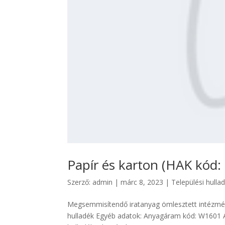
Papír és karton (HAK kód:
Szerző:
admin
|
márc 8, 2023
|
Települési hulla
Megsemmisítendő iratanyag ömlesztett intézmén
hulladék Egyéb adatok: Anyagáram kód: W1601 A