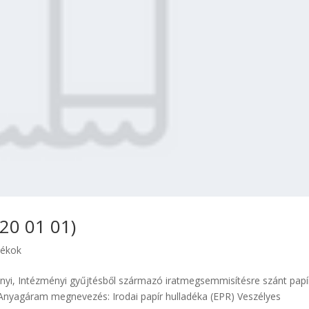
 20 01 01)
dékok
yi, Intézményi gyűjtésből származó iratmegsemmisítésre szánt papí
nyagáram megnevezés: Irodai papír hulladéka (EPR) Veszélyes