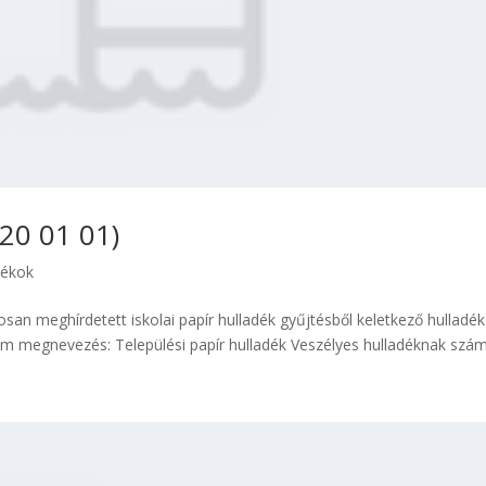
 20 01 01)
dékok
osan meghírdetett iskolai papír hulladék gyűjtésből keletkező hulladék
megnevezés: Települési papír hulladék Veszélyes hulladéknak számít