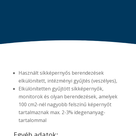
Használt síkképernyős berendezések
elkülönített, intézményi gyűjtés (veszélyes),
Elkülönítetten gyűjtött síkképernyők,
monitorok és olyan berendezések, amelyek
100 cm2-nél nagyobb felszínű képernyőt
tartalmaznak max. 2-3% idegenanyag-
tartalommal
Egyéb adatok: