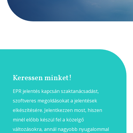
Keressen minket!
EPR jelentés kapcsán szaktanácsadást,
szoftveres megoldásokat a jelentések
elkészítésére. Jelentkezzen most, hiszen
minél előbb készül fel a közelgő
változásokra, annál nagyobb nyugalommal