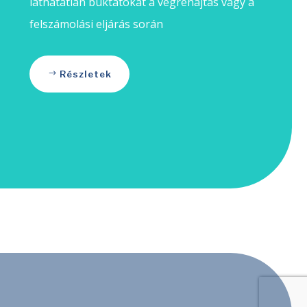
láthatatlan buktatókat a végrehajtás vagy a
felszámolási eljárás során
Részletek