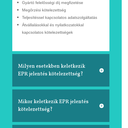
Gyártó felelősségi díj megfizetése
Megőrzési kötelezettség
Teljesítéssel kapcsolatos adatszolgáltatás
Átvállalásokkal és nyilatkozatokkal
kapcsolatos
kötelezettségek
Milyen esetekben keletkezik
EPR jelentés kötelezettség?
Mikor keletkezik EPR jelentés
kötelezettség?