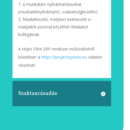
a munkatárs nyilvántartásunkat
(munkaidőnyilvántartó, szabadságkezelés)
feladatkezelő, melyben beérkezett e-
mailjeiből azonnal készíthet feladatot
kollégáinak.
A teljes FRIK ERP rendszer működéséről
bővebben a
https://projectsystem.eu
oldalon
olvashat!
Szaktancásadás