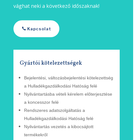
vághat neki a következő időszaknak!
Kapcsolat
Gyártói kötelezettségek
Bejelentési, változásbejelentési
kötelezettség
a Hulladékgazdálkodási Hatóság felé
Nyilvántartásba vételi kérelem
előterjesztése
a
koncesszor
felé
Rendszeres adatszolgáltatás a
Hulladékgazdálkodási
Hatóság
felé
Nyilvántartás vezetés a kibocsájtott
termékekről