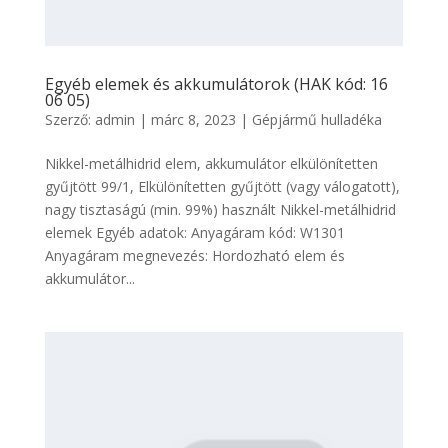
Egyéb elemek és akkumulátorok (HAK kód: 16
06 05)
Szerző:
admin
|
márc 8, 2023
|
Gépjármű hulladéka
Nikkel-metálhidrid elem, akkumulátor elkülönítetten
gyűjtött 99/1, Elkülönítetten gyűjtött (vagy válogatott),
nagy tisztaságú (min. 99%) használt Nikkel-metálhidrid
elemek Egyéb adatok: Anyagáram kód: W1301
Anyagáram megnevezés: Hordozható elem és
akkumulátor...