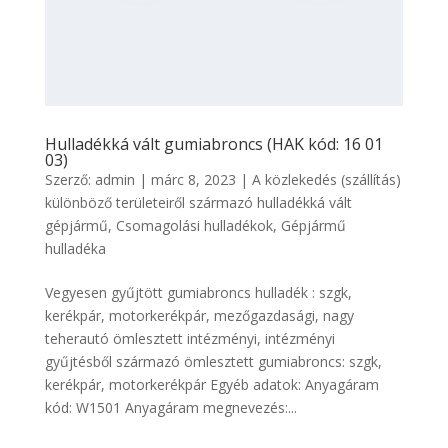
Hulladékká vált gumiabroncs (HAK kód: 16 01
03)
Szerző:
admin
|
márc 8, 2023
|
A közlekedés (szállítás)
különböző területeiről származó hulladékká vált
gépjármű
,
Csomagolási hulladékok
,
Gépjármű
hulladéka
Vegyesen gyűjtött gumiabroncs hulladék : szgk,
kerékpár, motorkerékpár, mezőgazdasági, nagy
teherautó ömlesztett intézményi, intézményi
gyűjtésből származó ömlesztett gumiabroncs: szgk,
kerékpár, motorkerékpár Egyéb adatok: Anyagáram
kód: W1501 Anyagáram megnevezés:...