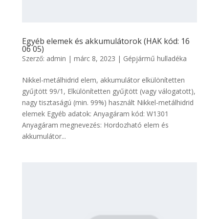
Egyéb elemek és akkumulátorok (HAK kód: 16
06 05)
Szerző:
admin
|
márc 8, 2023
|
Gépjármű hulladéka
Nikkel-metálhidrid elem, akkumulátor elkülönítetten
gyűjtött 99/1, Elkülönítetten gyűjtött (vagy válogatott),
nagy tisztaságú (min. 99%) használt Nikkel-metálhidrid
elemek Egyéb adatok: Anyagáram kód: W1301
Anyagáram megnevezés: Hordozható elem és
akkumulátor...