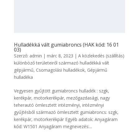
Hulladékká vált gumiabroncs (HAK kód: 16 01
03)
Szerző:
admin
|
márc 8, 2023
|
A közlekedés (szállítás)
különböző területeiről származó hulladékká vált
gépjármű
,
Csomagolási hulladékok
,
Gépjármű
hulladéka
Vegyesen gyűjtött gumiabroncs hulladék : szgk,
kerékpár, motorkerékpár, mezőgazdasági, nagy
teherautó ömlesztett intézményi, intézményi
gyűjtésből származó ömlesztett gumiabroncs: szgk,
kerékpár, motorkerékpár Egyéb adatok: Anyagáram
kód: W1501 Anyagáram megnevezés:...